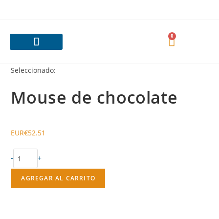
0
Nuestras Categorías
¿Cómo es el servicio?
Pedido personalizado
¿Quiénes Somos?
Contacta con nosotras
Seleccionado:
Mouse de chocolate
EUR€
52.51
-
+
AGREGAR AL CARRITO