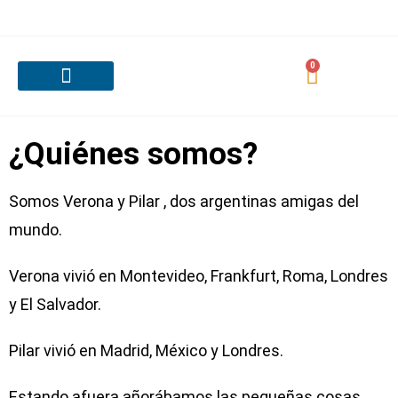
0
Nuestras Categorías
¿Cómo es el servicio?
Pedido personalizado
¿Quiénes Somos?
Contacta con nosotras
¿Quiénes somos?
Somos Verona y Pilar , dos argentinas amigas del
mundo.
Verona vivió en Montevideo, Frankfurt, Roma, Londres
y El Salvador.
Pilar vivió en Madrid, México y Londres.
Estando afuera añorábamos las pequeñas cosas