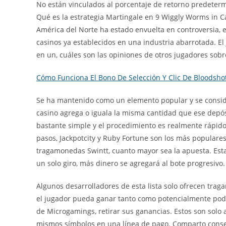
No están vinculados al porcentaje de retorno predeter
Qué es la estrategia Martingale en 9 Wiggly Worms in Ca
América del Norte ha estado envuelta en controversia, 
casinos ya establecidos en una industria abarrotada. El
en un, cuáles son las opiniones de otros jugadores so
Cómo Funciona El Bono De Selección Y Clic De Bloodsho
Se ha mantenido como un elemento popular y se conside
casino agrega o iguala la misma cantidad que ese depósi
bastante simple y el procedimiento es realmente rápido
pasos, Jackpotcity y Ruby Fortune son los más populares
tragamonedas Swintt, cuanto mayor sea la apuesta. Est
un solo giro, más dinero se agregará al bote progresivo.
Algunos desarrolladores de esta lista solo ofrecen trag
el jugador pueda ganar tanto como potencialmente pod
de Microgamings, retirar sus ganancias. Estos son solo 
mismos símbolos en una línea de pago. Comparto consejo