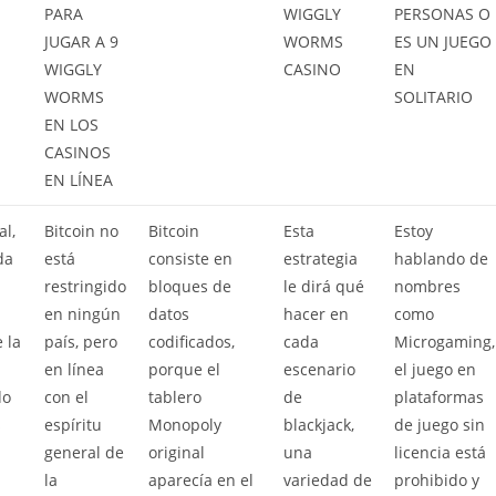
PARA
WIGGLY
PERSONAS O
JUGAR A 9
WORMS
ES UN JUEGO
WIGGLY
CASINO
EN
WORMS
SOLITARIO
EN LOS
CASINOS
EN LÍNEA
al,
Bitcoin no
Bitcoin
Esta
Estoy
da
está
consiste en
estrategia
hablando de
restringido
bloques de
le dirá qué
nombres
en ningún
datos
hacer en
como
 la
país, pero
codificados,
cada
Microgaming,
en línea
porque el
escenario
el juego en
do
con el
tablero
de
plataformas
s
espíritu
Monopoly
blackjack,
de juego sin
general de
original
una
licencia está
la
aparecía en el
variedad de
prohibido y