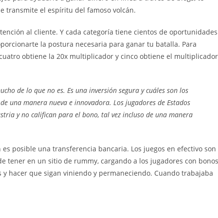
ue transmite el espíritu del famoso volcán.
atención al cliente. Y cada categoría tiene cientos de oportunidades
porcionarte la postura necesaria para ganar tu batalla. Para
uatro obtiene la 20x multiplicador y cinco obtiene el multiplicador
cho de lo que no es. Es una inversión segura y cuáles son los
ta de una manera nueva e innovadora. Los jugadores de Estados
tria y no califican para el bono, tal vez incluso de una manera
es posible una transferencia bancaria. Los juegos en efectivo son
e tener en un sitio de rummy, cargando a los jugadores con bono
 y hacer que sigan viniendo y permaneciendo. Cuando trabajaba