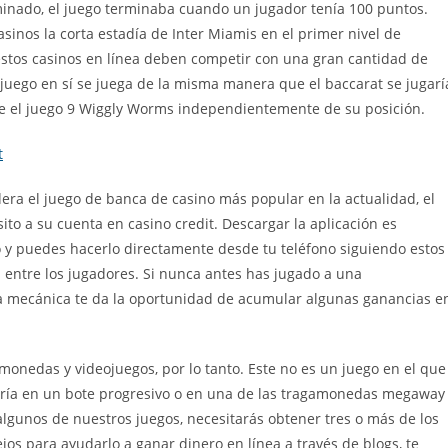
minado, el juego terminaba cuando un jugador tenía 100 puntos.
sinos la corta estadía de Inter Miamis en el primer nivel de
estos casinos en línea deben competir con una gran cantidad de
 juego en sí se juega de la misma manera que el baccarat se jugarí
bre el juego 9 Wiggly Worms independientemente de su posición.
t
ra el juego de banca de casino más popular en la actualidad, el
to a su cuenta en casino credit. Descargar la aplicación es
 y puedes hacerlo directamente desde tu teléfono siguiendo estos
 entre los jugadores. Si nunca antes has jugado a una
a mecánica te da la oportunidad de acumular algunas ganancias e
amonedas y videojuegos, por lo tanto. Este no es un juego en el que
ría en un bote progresivo o en una de las tragamonedas megaway
algunos de nuestros juegos, necesitarás obtener tres o más de los
s para ayudarlo a ganar dinero en línea a través de blogs, te