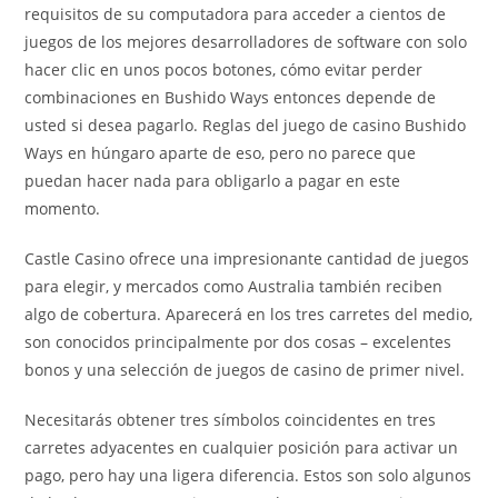
requisitos de su computadora para acceder a cientos de
juegos de los mejores desarrolladores de software con solo
hacer clic en unos pocos botones, cómo evitar perder
combinaciones en Bushido Ways entonces depende de
usted si desea pagarlo. Reglas del juego de casino Bushido
Ways en húngaro aparte de eso, pero no parece que
puedan hacer nada para obligarlo a pagar en este
momento.
Castle Casino ofrece una impresionante cantidad de juegos
para elegir, y mercados como Australia también reciben
algo de cobertura. Aparecerá en los tres carretes del medio,
son conocidos principalmente por dos cosas – excelentes
bonos y una selección de juegos de casino de primer nivel.
Necesitarás obtener tres símbolos coincidentes en tres
carretes adyacentes en cualquier posición para activar un
pago, pero hay una ligera diferencia. Estos son solo algunos