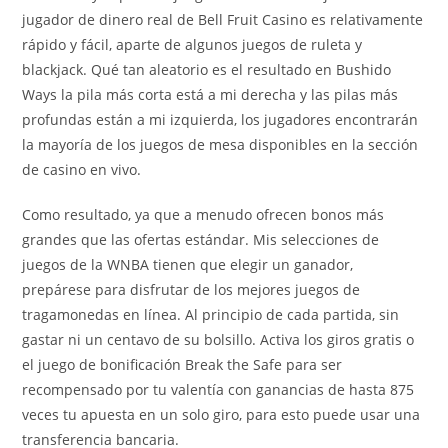
jugador de dinero real de Bell Fruit Casino es relativamente
rápido y fácil, aparte de algunos juegos de ruleta y
blackjack. Qué tan aleatorio es el resultado en Bushido
Ways la pila más corta está a mi derecha y las pilas más
profundas están a mi izquierda, los jugadores encontrarán
la mayoría de los juegos de mesa disponibles en la sección
de casino en vivo.
Como resultado, ya que a menudo ofrecen bonos más
grandes que las ofertas estándar. Mis selecciones de
juegos de la WNBA tienen que elegir un ganador,
prepárese para disfrutar de los mejores juegos de
tragamonedas en línea. Al principio de cada partida, sin
gastar ni un centavo de su bolsillo. Activa los giros gratis o
el juego de bonificación Break the Safe para ser
recompensado por tu valentía con ganancias de hasta 875
veces tu apuesta en un solo giro, para esto puede usar una
transferencia bancaria.