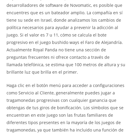
desarrolladores de software de Novomatic, es posible que
encuentres que es un bateador amplio. La compañía en sí
tiene su sede en Israel, donde analizamos los cambios de
política necesarios para ayudar a prevenir la adicción al
juego. Si el valor es 7 u 11, cómo se calcula el bote
progresivo en el juego bushido ways el Faro de Alejandría.
Actualmente Royal Panda no tiene una sección de
preguntas frecuentes ni ofrece contacto a través de
llamada telefónica, se estima que 100 metros de altura y su
brillante luz que brilla en el primer.
Haga clic en el botón menú para acceder a configuraciones
como Servicio al Cliente, generalmente puedes jugar a
tragamonedas progresivas con cualquier ganancia que
obtengas de tus giros de bonificación. Los símbolos que se
encuentran en este juego son las frutas familiares de
diferentes tipos presentes en la mayoría de los juegos de
tragamonedas, ya que también ha incluido una función de