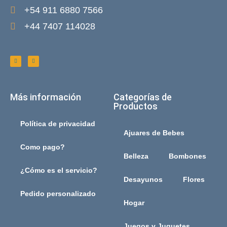
+54 911 6880 7566
+44 7407 114028
Más información
Categorías de
Productos
Política de privacidad
Ajuares de Bebes
Como pago?
Belleza
Bombones
¿Cómo es el servicio?
Desayunos
Flores
Pedido personalizado
Hogar
Juegos y Juguetes