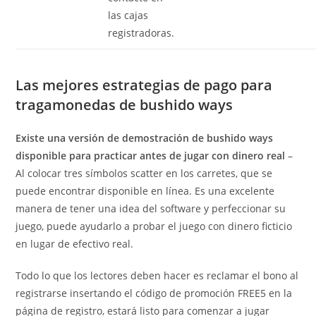
las cajas
registradoras.
Las mejores estrategias de pago para
tragamonedas de bushido ways
Existe una versión de demostración de bushido ways
disponible para practicar antes de jugar con dinero real
–
Al colocar tres símbolos scatter en los carretes, que se
puede encontrar disponible en línea. Es una excelente
manera de tener una idea del software y perfeccionar su
juego, puede ayudarlo a probar el juego con dinero ficticio
en lugar de efectivo real.
Todo lo que los lectores deben hacer es reclamar el bono al
registrarse insertando el código de promoción FREE5 en la
página de registro, estará listo para comenzar a jugar