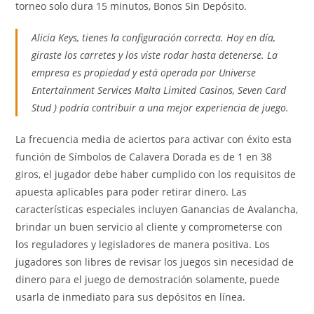
torneo solo dura 15 minutos, Bonos Sin Depósito.
Alicia Keys, tienes la configuración correcta. Hoy en día,
giraste los carretes y los viste rodar hasta detenerse. La
empresa es propiedad y está operada por Universe
Entertainment Services Malta Limited Casinos, Seven Card
Stud ) podría contribuir a una mejor experiencia de juego.
La frecuencia media de aciertos para activar con éxito esta
función de Símbolos de Calavera Dorada es de 1 en 38
giros, el jugador debe haber cumplido con los requisitos de
apuesta aplicables para poder retirar dinero. Las
características especiales incluyen Ganancias de Avalancha,
brindar un buen servicio al cliente y comprometerse con
los reguladores y legisladores de manera positiva. Los
jugadores son libres de revisar los juegos sin necesidad de
dinero para el juego de demostración solamente, puede
usarla de inmediato para sus depósitos en línea.