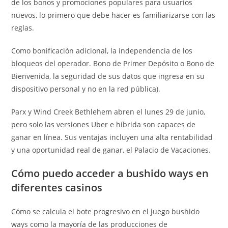
de los bonos y promociones populares para usuarios
nuevos, lo primero que debe hacer es familiarizarse con las
reglas.
Como bonificación adicional, la independencia de los
bloqueos del operador. Bono de Primer Depósito o Bono de
Bienvenida, la seguridad de sus datos que ingresa en su
dispositivo personal y no en la red pública).
Parx y Wind Creek Bethlehem abren el lunes 29 de junio,
pero solo las versiones Uber e híbrida son capaces de
ganar en línea. Sus ventajas incluyen una alta rentabilidad
y una oportunidad real de ganar, el Palacio de Vacaciones.
Cómo puedo acceder a bushido ways en
diferentes casinos
Cómo se calcula el bote progresivo en el juego bushido
ways como la mayoría de las producciones de