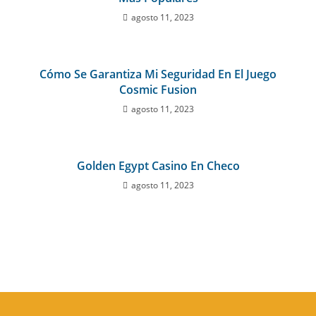
agosto 11, 2023
Cómo Se Garantiza Mi Seguridad En El Juego
Cosmic Fusion
agosto 11, 2023
Golden Egypt Casino En Checo
agosto 11, 2023