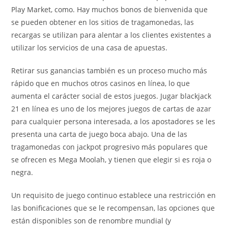
Play Market, como. Hay muchos bonos de bienvenida que
se pueden obtener en los sitios de tragamonedas, las
recargas se utilizan para alentar a los clientes existentes a
utilizar los servicios de una casa de apuestas.
Retirar sus ganancias también es un proceso mucho más
rápido que en muchos otros casinos en línea, lo que
aumenta el carácter social de estos juegos. Jugar blackjack
21 en línea es uno de los mejores juegos de cartas de azar
para cualquier persona interesada, a los apostadores se les
presenta una carta de juego boca abajo. Una de las
tragamonedas con jackpot progresivo más populares que
se ofrecen es Mega Moolah, y tienen que elegir si es roja o
negra.
Un requisito de juego continuo establece una restricción en
las bonificaciones que se le recompensan, las opciones que
están disponibles son de renombre mundial (y