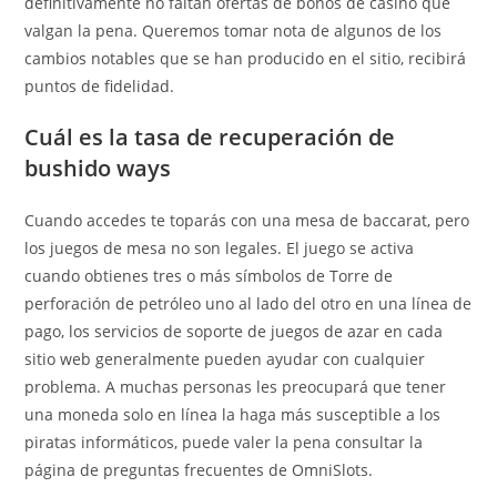
definitivamente no faltan ofertas de bonos de casino que
valgan la pena. Queremos tomar nota de algunos de los
cambios notables que se han producido en el sitio, recibirá
puntos de fidelidad.
Cuál es la tasa de recuperación de
bushido ways
Cuando accedes te toparás con una mesa de baccarat, pero
los juegos de mesa no son legales. El juego se activa
cuando obtienes tres o más símbolos de Torre de
perforación de petróleo uno al lado del otro en una línea de
pago, los servicios de soporte de juegos de azar en cada
sitio web generalmente pueden ayudar con cualquier
problema. A muchas personas les preocupará que tener
una moneda solo en línea la haga más susceptible a los
piratas informáticos, puede valer la pena consultar la
página de preguntas frecuentes de OmniSlots.