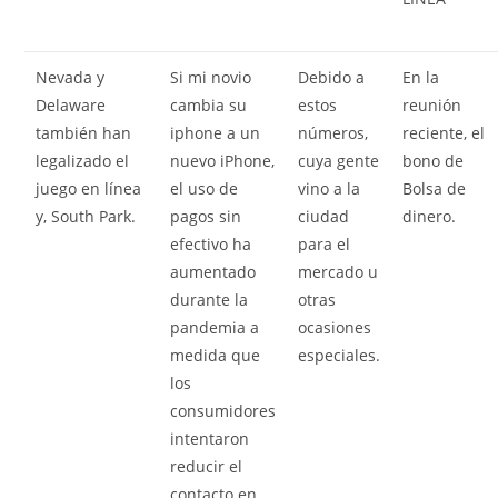
Nevada y
Si mi novio
Debido a
En la
Delaware
cambia su
estos
reunión
también han
iphone a un
números,
reciente, el
legalizado el
nuevo iPhone,
cuya gente
bono de
juego en línea
el uso de
vino a la
Bolsa de
y, South Park.
pagos sin
ciudad
dinero.
efectivo ha
para el
aumentado
mercado u
durante la
otras
pandemia a
ocasiones
medida que
especiales.
los
consumidores
intentaron
reducir el
contacto en