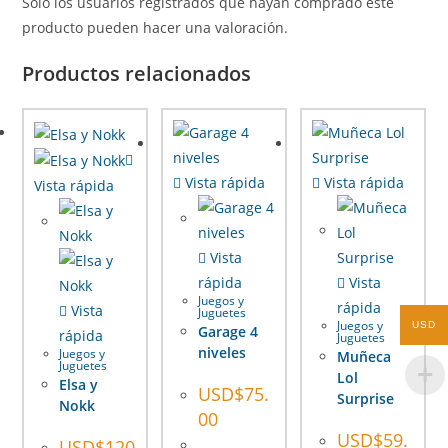
Solo los usuarios registrados que hayan comprado este
producto pueden hacer una valoración.
Productos relacionados
Vista rápida
Vista rápida
Vista rápida
Vista
rápida
Vista
Juegos y
rápida
Vista
Juguetes
Juegos y
USD
Garage 4
rápida
Juguetes
niveles
Juegos y
Muñeca
Juguetes
Lol
Elsa y
USD$
75.
Surprise
Nokk
00
USD$
59.
USD$
120