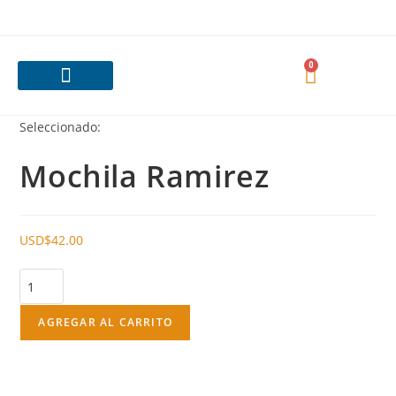
0
Nuestras Categorías
¿Cómo es el servicio?
Pedido personalizado
¿Quiénes Somos?
Contacta con nosotras
Seleccionado:
Mochila Ramirez
USD$
42.00
AGREGAR AL CARRITO