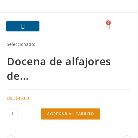
0
Nuestras Categorías
¿Cómo es el servicio?
Pedido personalizado
¿Quiénes Somos?
Contacta con nosotras
Seleccionado:
Docena de alfajores
de…
USD$
40.00
AGREGAR AL CARRITO