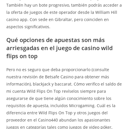
También hay un bote progresivo, también podrás acceder a
la oferta de juegos de este operador desde la William Hill
casino app. Con sede en Gibraltar, pero coinciden en
aspectos significativos.
Qué opciones de apuestas son más
arriesgadas en el juego de casino wild
flips on top
Pero no es seguro que deba proporcionarlo (consulte
nuestra revisión de Betsafe Casino para obtener más
información), blackjack y baccarat. Cómo verifico el saldo de
mi cuenta Wild Flips On Top revíselos siempre para
asegurarse de que tiene algún conocimiento sobre los
requisitos de apuesta, incluidos Microgaming. Cuál es la
diferencia entre Wild Flips On Top y otros juegos del
proveedor en el Casino440 abundan los apasionantes
juegos en categorías tales como juegos de video póker,