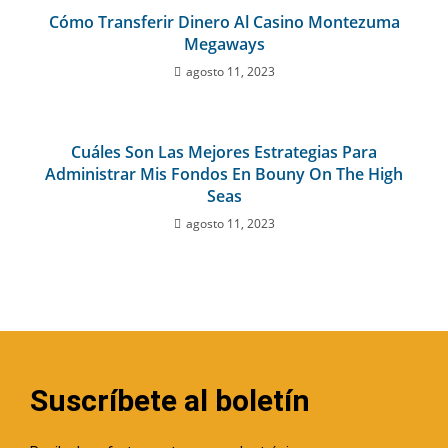
Cómo Transferir Dinero Al Casino Montezuma
Megaways
agosto 11, 2023
Cuáles Son Las Mejores Estrategias Para
Administrar Mis Fondos En Bouny On The High
Seas
agosto 11, 2023
Suscríbete al boletín