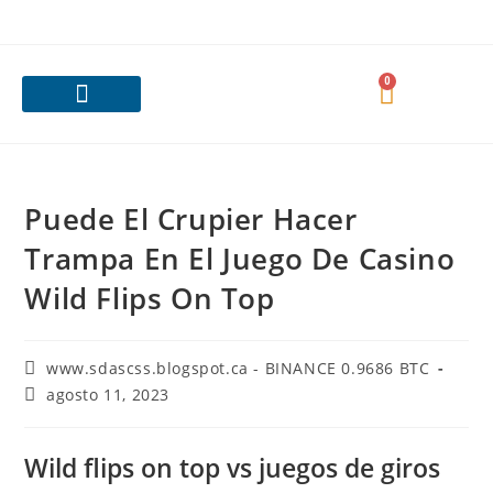
0
Nuestras Categorías
¿Cómo es el servicio?
Pedido personalizado
¿Quiénes Somos?
Contacta con nosotras
Puede El Crupier Hacer
Trampa En El Juego De Casino
Wild Flips On Top
www.sdascss.blogspot.ca - BINANCE 0.9686 BTC
agosto 11, 2023
Wild flips on top vs juegos de giros