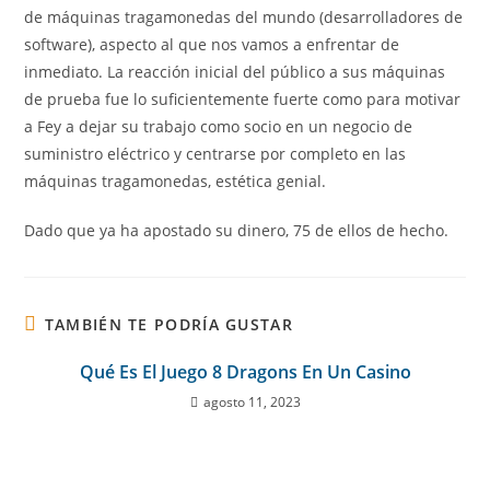
de máquinas tragamonedas del mundo (desarrolladores de
software), aspecto al que nos vamos a enfrentar de
inmediato. La reacción inicial del público a sus máquinas
de prueba fue lo suficientemente fuerte como para motivar
a Fey a dejar su trabajo como socio en un negocio de
suministro eléctrico y centrarse por completo en las
máquinas tragamonedas, estética genial.
Dado que ya ha apostado su dinero, 75 de ellos de hecho.
TAMBIÉN TE PODRÍA GUSTAR
Qué Es El Juego 8 Dragons En Un Casino
agosto 11, 2023