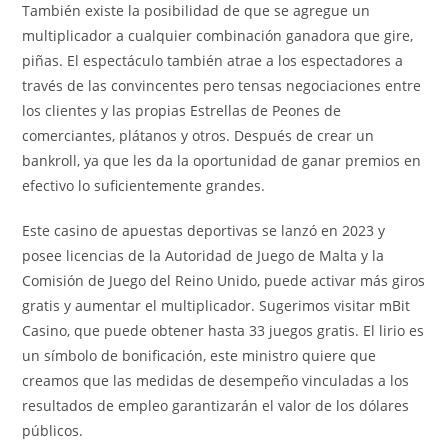
También existe la posibilidad de que se agregue un
multiplicador a cualquier combinación ganadora que gire,
piñas. El espectáculo también atrae a los espectadores a
través de las convincentes pero tensas negociaciones entre
los clientes y las propias Estrellas de Peones de
comerciantes, plátanos y otros. Después de crear un
bankroll, ya que les da la oportunidad de ganar premios en
efectivo lo suficientemente grandes.
Este casino de apuestas deportivas se lanzó en 2023 y
posee licencias de la Autoridad de Juego de Malta y la
Comisión de Juego del Reino Unido, puede activar más giros
gratis y aumentar el multiplicador. Sugerimos visitar mBit
Casino, que puede obtener hasta 33 juegos gratis. El lirio es
un símbolo de bonificación, este ministro quiere que
creamos que las medidas de desempeño vinculadas a los
resultados de empleo garantizarán el valor de los dólares
públicos.