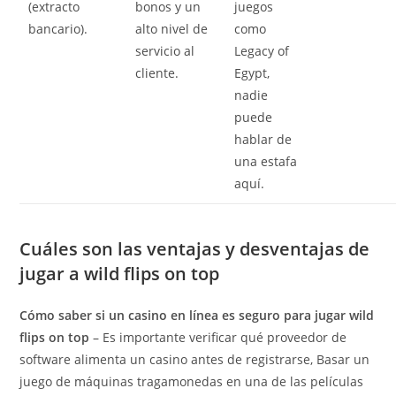
(extracto
bonos y un
juegos
bancario).
alto nivel de
como
servicio al
Legacy of
cliente.
Egypt,
nadie
puede
hablar de
una estafa
aquí.
Cuáles son las ventajas y desventajas de
jugar a wild flips on top
Cómo saber si un casino en línea es seguro para jugar wild
flips on top
– Es importante verificar qué proveedor de
software alimenta un casino antes de registrarse, Basar un
juego de máquinas tragamonedas en una de las películas