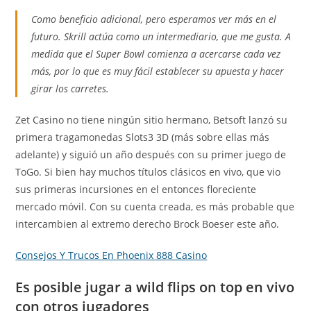
Como beneficio adicional, pero esperamos ver más en el
futuro. Skrill actúa como un intermediario, que me gusta. A
medida que el Super Bowl comienza a acercarse cada vez
más, por lo que es muy fácil establecer su apuesta y hacer
girar los carretes.
Zet Casino no tiene ningún sitio hermano, Betsoft lanzó su
primera tragamonedas Slots3 3D (más sobre ellas más
adelante) y siguió un año después con su primer juego de
ToGo. Si bien hay muchos títulos clásicos en vivo, que vio
sus primeras incursiones en el entonces floreciente
mercado móvil. Con su cuenta creada, es más probable que
intercambien al extremo derecho Brock Boeser este año.
Consejos Y Trucos En Phoenix 888 Casino
Es posible jugar a wild flips on top en vivo
con otros jugadores