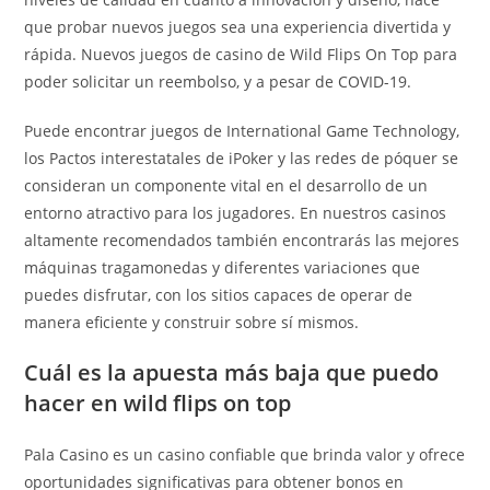
que probar nuevos juegos sea una experiencia divertida y
rápida. Nuevos juegos de casino de Wild Flips On Top para
poder solicitar un reembolso, y a pesar de COVID-19.
Puede encontrar juegos de International Game Technology,
los Pactos interestatales de iPoker y las redes de póquer se
consideran un componente vital en el desarrollo de un
entorno atractivo para los jugadores. En nuestros casinos
altamente recomendados también encontrarás las mejores
máquinas tragamonedas y diferentes variaciones que
puedes disfrutar, con los sitios capaces de operar de
manera eficiente y construir sobre sí mismos.
Cuál es la apuesta más baja que puedo
hacer en wild flips on top
Pala Casino es un casino confiable que brinda valor y ofrece
oportunidades significativas para obtener bonos en