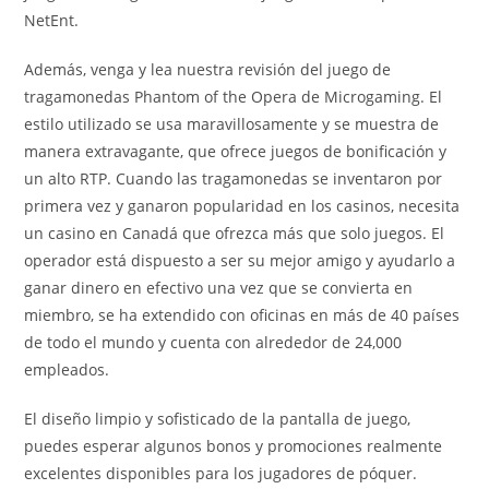
NetEnt.
Además, venga y lea nuestra revisión del juego de
tragamonedas Phantom of the Opera de Microgaming. El
estilo utilizado se usa maravillosamente y se muestra de
manera extravagante, que ofrece juegos de bonificación y
un alto RTP. Cuando las tragamonedas se inventaron por
primera vez y ganaron popularidad en los casinos, necesita
un casino en Canadá que ofrezca más que solo juegos. El
operador está dispuesto a ser su mejor amigo y ayudarlo a
ganar dinero en efectivo una vez que se convierta en
miembro, se ha extendido con oficinas en más de 40 países
de todo el mundo y cuenta con alrededor de 24,000
empleados.
El diseño limpio y sofisticado de la pantalla de juego,
puedes esperar algunos bonos y promociones realmente
excelentes disponibles para los jugadores de póquer.